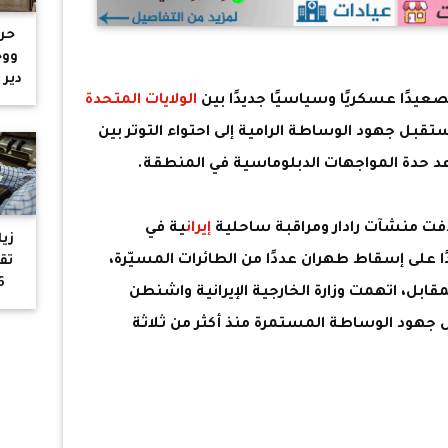
حر
ووح
دير
عيدًا عسكريًا وسياسيًا جديدًا بين
الولايات المتحدة
مو
تذ
تقبل جهود الوساطة الرامية إلى احتواء التوتر بين
ال
د حدة المواجهات الدبلوماسية في المنطقة.
مو
فت منشآت رادار ومراقبة ساحلية
إيران
ية في
زي
 على إسقاط طهران عددًا من الطائرات المسيّرة،
تق
مقابل، اتهمت وزارة الخارجية الإيرانية واشنطن
لل
هود الوساطة المستمرة منذ أكثر من ثلاثة