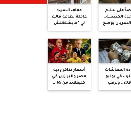
صاً على سلام
عفاف السيد:
دة الكنيسة..
عاملة نظافة قالت
 السريان يوضح
لي "مابشتغلش
قفه نشر من
عند مسيحيين"!
كار الأب متى
مسكين علي
قعه الرسمي
ادة المعاشات
أسعار تذاكر ودية
ترب في يوليو
مصر والبرازيل في
2026.. وترقب
كليفلاند من 65 لـ
إعلان الرسمي
650 دولار
عن النسبة
الجديدة