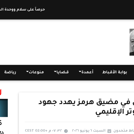
حرصاً على سلام ووحدة الكنيس
بوابة الأقباط
أعمدة
قضايا
منوعات
رياضة
ي في مضيق هرمز يهدد جهود
ر الإقليمي
باط متحدون
السبت ٦ يونيو ٢٠٢٦
٣٢: ٠٧ م +02:00 CEST