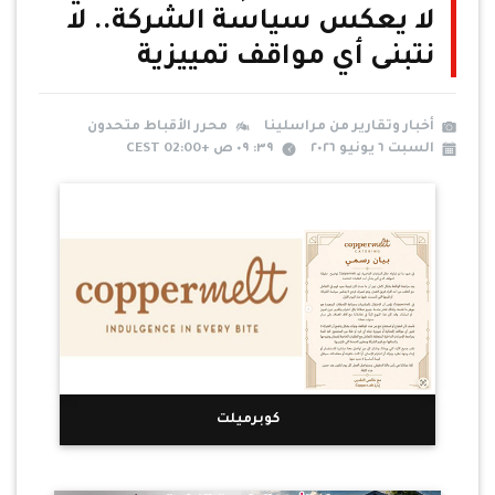
لا يعكس سياسة الشركة.. لا
نتبنى أي مواقف تمييزية
أخبار وتقارير من مراسلينا
محرر الأقباط متحدون
السبت ٦ يونيو ٢٠٢٦
٣٩: ٠٩ ص +02:00 CEST
كوبرميلت