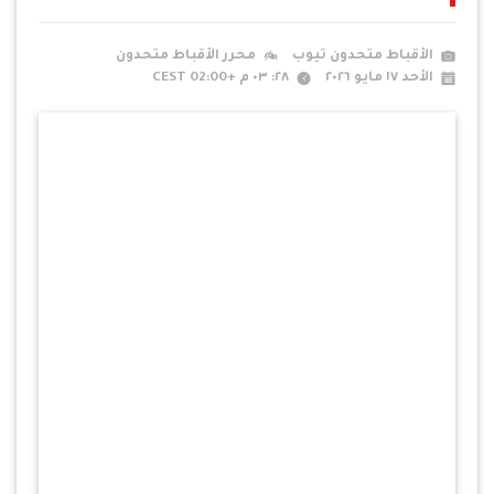
الأقباط متحدون تيوب
محرر الأقباط متحدون
الأحد ١٧ مايو ٢٠٢٦
٢٨: ٠٣ م +02:00 CEST