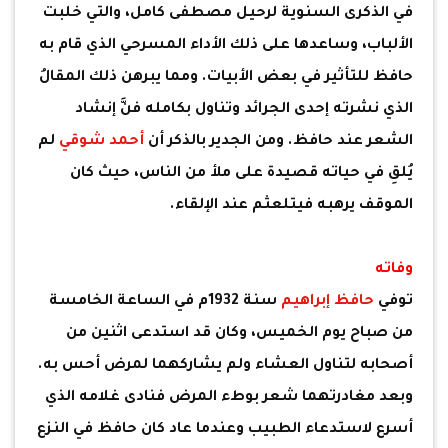
في الذكرى السنوية لرحيل مصطفى كامل، والتي خلبت
الألباب، وساعدها على ذلك الأداء المسرحي الذي قام به
حافظ للتأثير في بعض الأبيات. ومما يبرهن ذلك المقالُ
الذي نشرته إحدى الجرائد وتناول بكامله فنَّ إنشاد
الشعر عند حافظ. ومن الجدير بالذكر أن
أحمد شوقي
لم
يُلقِ في حياته قصيدة على ملأ من الناس، حيث كان
الموقف يرهبه فيتلعثم عند الإلقاء.
وفاته
توفي
حافظ إبراهيم
سنة 1932م في الساعة الخامسة
من صباح يوم الخميس، وكان قد استدعى اثنين من
أصحابه لتناول العشاء ولم يشاركهما لمرض أحس به.
وبعد مغادرتهما شعر بوطء المرض فنادى غلامه الذي
أسرع لاستدعاء الطبيب وعندما عاد كان حافظ في النزع