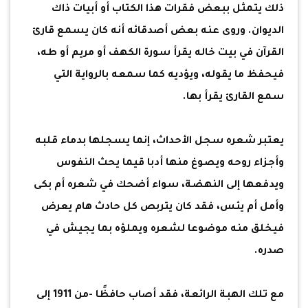
ذلك يتمثل ببعض فقرات هذا الكتاب أو أبيات ذاك
الديوان. وروى عنه بعض أصدقائه أنه كان يسمع قارئ
القرآن في بيت خاله يقرأ سورة الكهف أو مريم أو طه،
فيحفظ ما يقوله، ويؤديه كما سمعه بالرواية التي
سمع القارئ يقرأ بها.
يعتبر شعره سجل الأحداث، إنما يسجلها بدماء قلبه
وأجزاء روحه ويصوغ منها أدبا قيما يحث النفوس
ويدفعها إلى النهضة، سواء أضحك في شعره أم بكى
وأمل أم يئس، فقد كان يتربص كل حادث هام يعرض
فيخلق منه موضوعا لشعره ويملؤه بما يجيش في
صدره.
مع تلك الهبة الرائعة، فقد أصاب حافظًا -من 1911 إلى