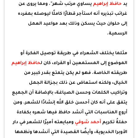
يد
حافظ إبراهيم
يساوي مرتب شهر". ومما يروى عن
غرائب تبذيره أنه استأجر قطارًا كاملًا ليوصله بمفرده
إلى حلوان حيث يسكن وذلك بعد مواعيد العمل
الرسمية.
مثلما يختلف الشعراء في طريقة توصيل الفكرة أو
الموضوع إلى المستمعين أو القراء، كان ل
حافظ إبراهيم
طريقته الخاصة. فهو لم يكن يتمتع بقدر كبير من
الخيال، ولكنه استعاض عن ذلك بجزالة الجمل
وتراكيب الكلمات وحسن الصياغة، بالإضافة أن الجميع
يتفق على أنه كان أحسن خلق الله إنشادًا للشعر. ومن
أروع المناسبات التي أنشد حافظ فيها شعره بكفاءة
حفلةُ تكريم
أحمد شوقي
ومبايعته أميرًا للشعر في دار
الأوبرا الخديوية، وأيضًا القصيدة التي أنشدها ونظمها