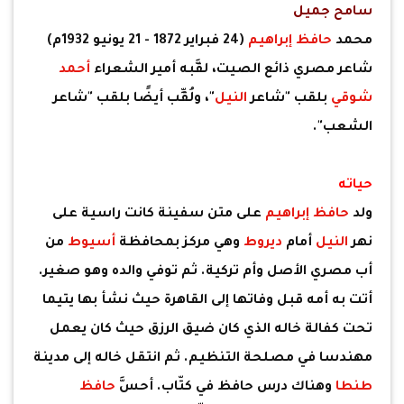
سامح جميل
محمد
حافظ إبراهيم
(24 فبراير 1872 - 21 يونيو 1932م)
شاعر مصري ذائع الصيت، لقَّبه أمير الشعراء
أحمد
شوقي
بلقب "شاعر
النيل
"، ولُقِّب أيضًا بلقب "شاعر
الشعب".
حياته
ولد
حافظ إبراهيم
على متن سفينة كانت راسية على
نهر
النيل
أمام
ديروط
وهي مركز بمحافظة
أسيوط
من
أب مصري الأصل وأم تركية. ثم توفي والده وهو صغير.
أتت به أمه قبل وفاتها إلى القاهرة حيث نشأ بها يتيما
تحت كفالة خاله الذي كان ضيق الرزق حيث كان يعمل
مهندسا في مصلحة التنظيم. ثم انتقل خاله إلى مدينة
طنطا
وهناك درس حافظ في كتّاب. أحسَّ
حافظ