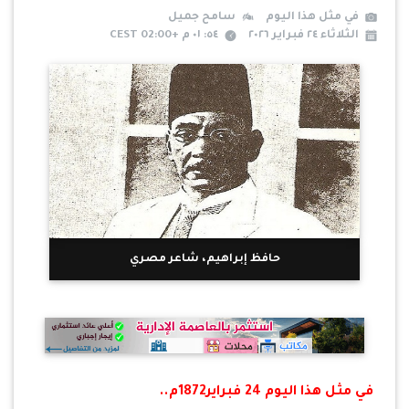
في مثل هذا اليوم
سامح جميل
الثلاثاء ٢٤ فبراير ٢٠٢٦
٥٤: ٠١ م +02:00 CEST
حافظ إبراهيم، شاعر مصري
في مثل هذا اليوم 24 فبراير1872م..