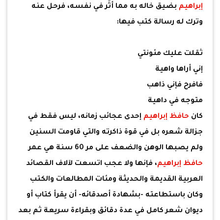
إبراهيم
بضيق خاله به مما أثّر في نفسه، فرحل عنه
وترك له رسالة كتب فيها:
ثقلت عليك مئونتي
إني أراها واهية
فافرح فإني ذاهب
متوجه في داهية
كان
حافظ إبراهيم
إحدى عجائب زمانه، ليس فقط في
جزالة شعره بل في قوة ذاكرته والتي قاومت السنين
ولم يصبها الوهن والضعف على مر 60 سنة هي عمر
حافظ إبراهيم
، فإنها ولا عجب اتسعت لآلاف القصائد
العربية القديمة والحديثة ومئات المطالعات والكتب
وكان باستطاعته -بشهادة أصدقائه- أن يقرأ كتاب أو
ديوان شعر كامل في عدة دقائق وبقراءة سريعة ثم بعد