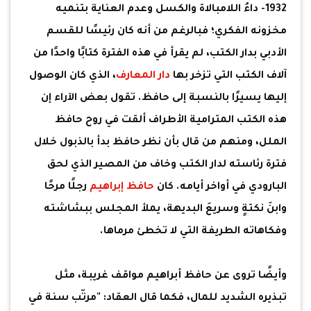
1932- داءُ اللامبالاة والكسل وعدم العناية بتنميه
مخزونه الفكري؛ فبالرغم من أنه كان رئيسًا للقسم
الأدبي بدار الكتب، لم يقرأ في هذه الفترة كتابًا واحدًا من
آلاف الكتب التي تزخر بها
دار المعارف
، الذي كان الوصول
إليها يسيرًا بالنسبة إلى حافظ. تقول بعض الآراء إن
هذه الكتب المترامية الأطراف ألقت في روح حافظ
الملل، ومنهم من قال بأن نظر حافظ بدأ بالذبول خلال
فترة رئاسته لدار الكتب وخاف من المصير الذي لحق
البارودي في أواخر أيامه. كان
حافظ إبراهيم
رجلًا مرحًا
وابنَ نكتةٍ وسريعَ البديهة، يملأ المجلس ببشاشته
وفكاهاته الطريفة التي لا تخطئ مرماها.
وأيضًا تروى عن حافظ أبراهيم مواقف غريبة، مثل
تبذيره الشديد للمال، فكما قال العقاد: "مرتّب سنة في