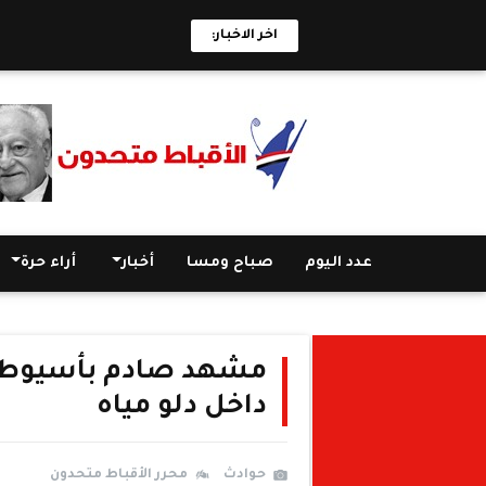
اخر الاخبار:
عدد اليوم
صباح ومسا
أخبار
أراء حرة
مشهد صادم بأسيوط..
داخل دلو مياه
حوادث
محرر الأقباط متحدون