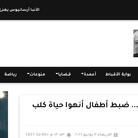
الأنبا أرسانيوس يهنئ رئ
بوابة الأقباط
أعمدة
قضايا
منوعات
رياضة
 ضبط أطفال أنهوا حياة كلب
الاربعاء ٣ يونيو ٢٠٢٦
٥٣: ٠٣ م +02:00 CEST