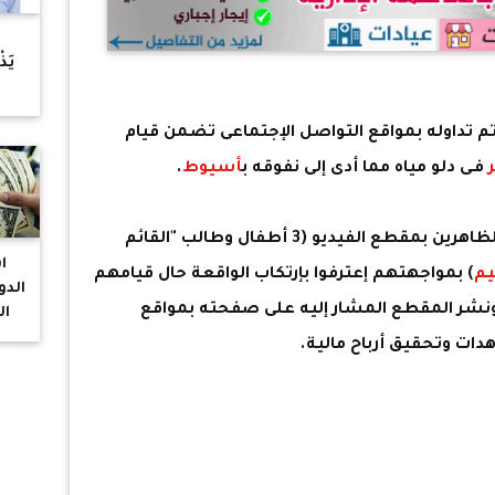
ح
يَذ
"ا
تداوله بمواقع التواصل الإجتماعى تضمن قيام
فـى دلو مياه مما أدى إلى نفوقه ب
أسيوط
.
بالفحص أمكن تحديد وضبط الأطفال الظاهرين بمقطع الفيديو (3 أطفال وطالب "القائم
ا
م
) بمواجهتهم إعترفوا بإرتكاب الواقعة حال قيامهم
الدو
ونشر المقطع المشار إليه على صفحته بمواقع
ال
دات وتحقيق أرباح مالية.