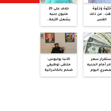
ُلُّوهُ وَدَعُوهُ
خلاف على 20
ْهَبْ.. عن ذلك
مليون جنيه
القس
يشعل الأزمة..
لبروتستانتي"
القصة الكاملة
أتحدث!
لقضية صبري
نخنوخ وأحمد
الحداد
ستقرار سعر
الأنبا يوليوس:
لار أمام الجنيه
ملتقى توظيفي
مصري اليوم
ضخم بالكاتدرائية
الأربعاء 3 يونيو
المرقسية يوفر
2026
أكثر من 10 آلاف
فرصة عمل
للشباب