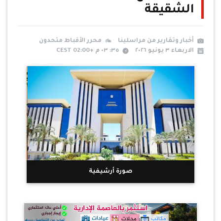
الشقيقة
أخبار وتقارير من مراسلينا
محرر الأقباط متحدون
الاربعاء ٣ يونيو ٢٠٢٦
٣٥: ٠٣ م +02:00 CEST
صورة أرشيفية