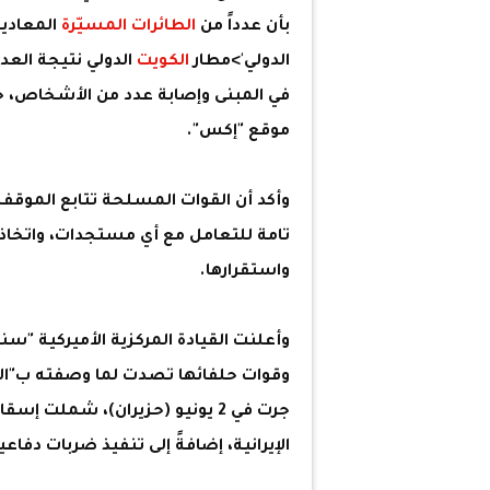
بأن عدداً من
الطائرات المسيّرة
المعادية 
الدولي'>مطار
الكويت
الدولي نتيجة العدو
في المبنى وإصابة عدد من الأشخاص، حيث
موقع "إكس".
وأكد أن القوات المسلحة تتابع الموقف
تامة للتعامل مع أي مستجدات، واتخاذ كا
واستقرارها.
وأعلنت القيادة المركزية الأميركية "سنت
وقوات حلفائها تصدت لما وصفته ب"الس
جرت في 2 يونيو (حزيران)، شملت 
الإيرانية، إضافةً إلى تنفيذ ضربات دفاع