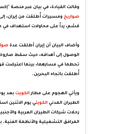
وقالت القيادة، في بيان عبر منصة "إك
صواريخ
ومسيرات أُطلقت من إيران، إل
قشم، رداً على محاولات استهداف في 
وأضاف البيان أن إيران أطلقت عدة
صوار
الوصول إلى أهدافه، حيث سقط صاروخا
تحطما في مسارهما، بينما اعترضت قو
أُطلقت باتجاه البحرين.
ويأتي الهجوم على مطار
الكويت
بعد يوم
الطيران المدني
الكويت
ي يوم الاثنين اس
رحلات شركات الطيران العربية والأجنبي
المرافق التشغيلية والأنظمة الفنية. بع