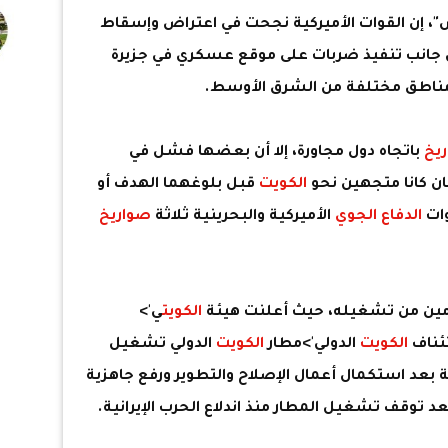
س"، إن القوات الأميركية نجحت في اعتراض وإسقاط
ى جانب تنفيذ ضربات على موقع عسكري في جزيرة
مناطق مختلفة من الشرق الأوسط.
يخ
باتجاه دول مجاورة، إلا أن بعضها فشل في
ن كانا متجهين نحو
الكويت
قبل بلوغهما الهدف أو
ات
الدفاع الجوي
الأميركية والبحرينية ثلاثة
صواريخ
ين من تشغيله، حيث أعلنت هيئة
الكويت
ي'>
تئناف
الكويت
الدولي'>مطار
الكويت
الدولي تشغيل
ة بعد استكمال أعمال الإصلاح والتطوير ورفع جاهزية
د توقف تشغيل المطار منذ اندلاع الحرب الإيرانية.