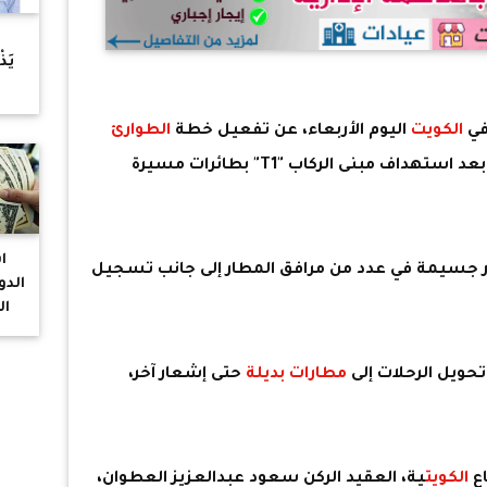
ح
يَذ
"ا
في
الكويت
اليوم الأربعاء، عن تفعيل خطة
الطوارئ
الدولي بعد استهداف مبنى الركاب "T1" بطائرات مسيرة
ا
ر جسيمة في عدد من مرافق المطار إلى جانب تسجيل
الدو
ال
حويل الرحلات إلى
مطارات بديلة
حتى إشعار آخر،
ع
الكويت
ية، العقيد الركن سعود عبدالعزيز العطوان،