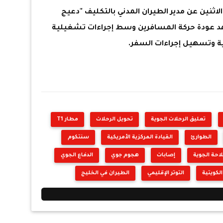
 الاثنين عن مدير الطيران المدني بالتكليف "دعيج
 قوله، إن مبنى الركاب (T1) شهد عودة حركة المسافرين وسط إجراءات تشغيلية
ية وتسهيل إجراءات السفر.
تعليق الرحلات الجوية
تحويل الرحلات
مطار T1
الطوارئ
القيادة المركزية الأمريكية
سنتكوم
احة الجوية
إصابات
هجوم جوي
الدفاع الجوي
الكويتية
التوتر الإقليمي
الطيران في الخليج