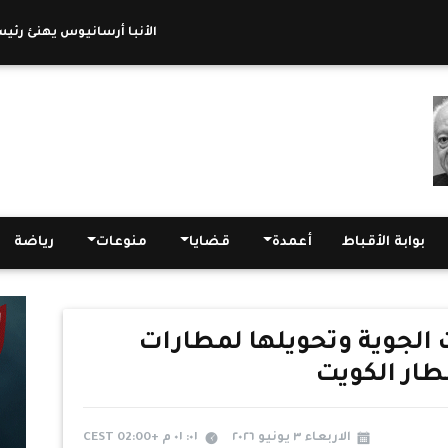
الأنبا أرسانيوس يهنئ رئيس جام
بوابة الأقباط
أعمدة
قضايا
منوعات
رياضة
ت الجوية وتحويلها لمطارات
طار الكويت
الاربعاء ٣ يونيو ٢٠٢٦
٠١: ٠١ م +02:00 CEST