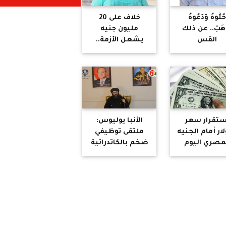
ُلُّوهُ وَدَعُوهُ
خلاف على 20
ْهَبْ.. عن ذلك
مليون جنيه
القس
يشعل الأزمة..
لبروتستانتي"
القصة الكاملة
أتحدث!
لقضية صبري
نخنوخ وأحمد
الحداد
ستقرار سعر
الأنبا يوليوس:
لار أمام الجنيه
ملتقى توظيفي
مصري اليوم
ضخم بالكاتدرائية
الأربعاء 3 يونيو
المرقسية يوفر
2026
أكثر من 10 آلاف
فرصة عمل
للشباب