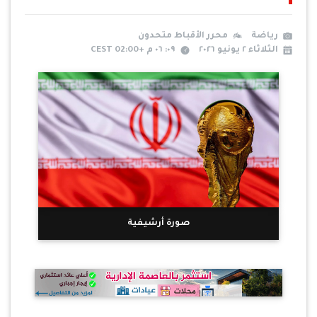
رياضة
محرر الأقباط متحدون
الثلاثاء ٢ يونيو ٢٠٢٦
٠٩: ٠٦ م +02:00 CEST
صورة أرشيفية