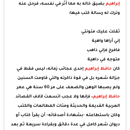
إبراهيم
بضيق خاله به مما أثّر في نفسه، فرحل عنه
وترك له رسالة كتب فيها:
ثقلت عليك مئونتي
إني أراها واهية
فافرح فإني ذاهب
متوجه في داهية
كان
حافظ إبراهيم
إحدى عجائب زمانه، ليس فقط في
جزالة شعره بل في قوة ذاكرته والتي قاومت السنين
ولم يصبها الوهن والضعف على مر 60 سنة هي عمر
حافظ إبراهيم
، فإنها ولا عجب اتسعت لآلاف القصائد
العربية القديمة والحديثة ومئات المطالعات والكتب
وكان باستطاعته -بشهادة أصدقائه- أن يقرأ كتاب أو
ديوان شعر كامل في عدة دقائق وبقراءة سريعة ثم بعد