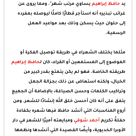
يد
حافظ إبراهيم
يساوي مرتب شهر". ومما يروى عن
غرائب تبذيره أنه استأجر قطارًا كاملًا ليوصله بمفرده
إلى حلوان حيث يسكن وذلك بعد مواعيد العمل
الرسمية.
مثلما يختلف الشعراء في طريقة توصيل الفكرة أو
الموضوع إلى المستمعين أو القراء، كان ل
حافظ إبراهيم
طريقته الخاصة. فهو لم يكن يتمتع بقدر كبير من
الخيال، ولكنه استعاض عن ذلك بجزالة الجمل
وتراكيب الكلمات وحسن الصياغة، بالإضافة أن الجميع
يتفق على أنه كان أحسن خلق الله إنشادًا للشعر. ومن
أروع المناسبات التي أنشد حافظ فيها شعره بكفاءة
حفلةُ تكريم
أحمد شوقي
ومبايعته أميرًا للشعر في دار
الأوبرا الخديوية، وأيضًا القصيدة التي أنشدها ونظمها