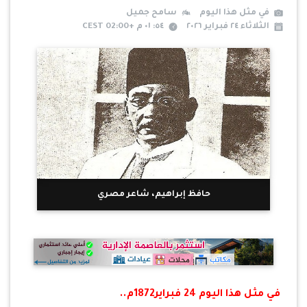
في مثل هذا اليوم
سامح جميل
الثلاثاء ٢٤ فبراير ٢٠٢٦
٥٤: ٠١ م +02:00 CEST
حافظ إبراهيم، شاعر مصري
في مثل هذا اليوم 24 فبراير1872م..