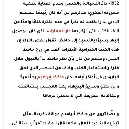
1932- داءُ اللامبالاة والكسل وعدم العناية بتنميه
مخزونه الفكري؛ فبالرغم من أنه كان رئيسًا للقسم
الأدبي بدار الكتب، لم يقرأ في هذه الفترة كتابًا واحدًا من
آلاف الكتب التي تزخر بها
دار المعارف
، الذي كان الوصول
إليها يسيرًا بالنسبة إلى حافظ. تقول بعض الآراء إن
هذه الكتب المترامية الأطراف ألقت في روح حافظ
الملل، ومنهم من قال بأن نظر حافظ بدأ بالذبول خلال
فترة رئاسته لدار الكتب وخاف من المصير الذي لحق
البارودي في أواخر أيامه. كان
حافظ إبراهيم
رجلًا مرحًا
وابنَ نكتةٍ وسريعَ البديهة، يملأ المجلس ببشاشته
وفكاهاته الطريفة التي لا تخطئ مرماها.
وأيضًا تروى عن حافظ أبراهيم مواقف غريبة، مثل
تبذيره الشديد للمال، فكما قال العقاد: "مرتّب سنة في