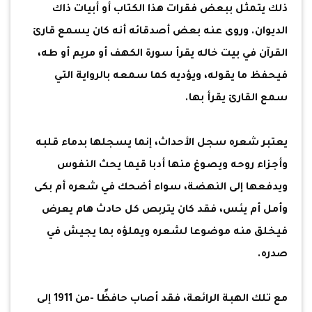
ذلك يتمثل ببعض فقرات هذا الكتاب أو أبيات ذاك
الديوان. وروى عنه بعض أصدقائه أنه كان يسمع قارئ
القرآن في بيت خاله يقرأ سورة الكهف أو مريم أو طه،
فيحفظ ما يقوله، ويؤديه كما سمعه بالرواية التي
سمع القارئ يقرأ بها.
يعتبر شعره سجل الأحداث، إنما يسجلها بدماء قلبه
وأجزاء روحه ويصوغ منها أدبا قيما يحث النفوس
ويدفعها إلى النهضة، سواء أضحك في شعره أم بكى
وأمل أم يئس، فقد كان يتربص كل حادث هام يعرض
فيخلق منه موضوعا لشعره ويملؤه بما يجيش في
صدره.
مع تلك الهبة الرائعة، فقد أصاب حافظًا -من 1911 إلى