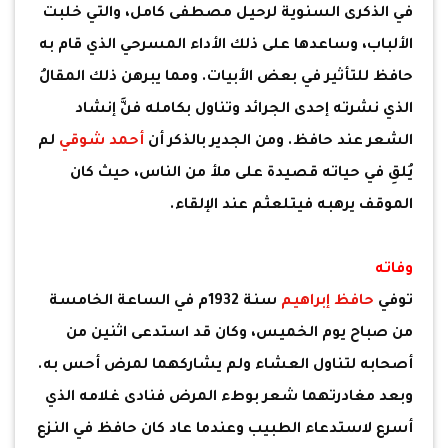
في الذكرى السنوية لرحيل مصطفى كامل، والتي خلبت
الألباب، وساعدها على ذلك الأداء المسرحي الذي قام به
حافظ للتأثير في بعض الأبيات. ومما يبرهن ذلك المقالُ
الذي نشرته إحدى الجرائد وتناول بكامله فنَّ إنشاد
الشعر عند حافظ. ومن الجدير بالذكر أن
أحمد شوقي
لم
يُلقِ في حياته قصيدة على ملأ من الناس، حيث كان
الموقف يرهبه فيتلعثم عند الإلقاء.
وفاته
توفي
حافظ إبراهيم
سنة 1932م في الساعة الخامسة
من صباح يوم الخميس، وكان قد استدعى اثنين من
أصحابه لتناول العشاء ولم يشاركهما لمرض أحس به.
وبعد مغادرتهما شعر بوطء المرض فنادى غلامه الذي
أسرع لاستدعاء الطبيب وعندما عاد كان حافظ في النزع