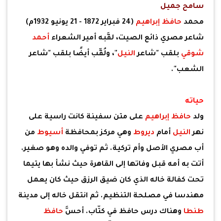
سامح جميل
محمد
حافظ إبراهيم
(24 فبراير 1872 - 21 يونيو 1932م)
شاعر مصري ذائع الصيت، لقَّبه أمير الشعراء
أحمد
شوقي
بلقب "شاعر
النيل
"، ولُقِّب أيضًا بلقب "شاعر
الشعب".
حياته
ولد
حافظ إبراهيم
على متن سفينة كانت راسية على
نهر
النيل
أمام
ديروط
وهي مركز بمحافظة
أسيوط
من
أب مصري الأصل وأم تركية. ثم توفي والده وهو صغير.
أتت به أمه قبل وفاتها إلى القاهرة حيث نشأ بها يتيما
تحت كفالة خاله الذي كان ضيق الرزق حيث كان يعمل
مهندسا في مصلحة التنظيم. ثم انتقل خاله إلى مدينة
طنطا
وهناك درس حافظ في كتّاب. أحسَّ
حافظ