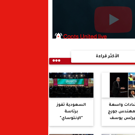
الأكثر قراءة
ادات واسعة
السعودية تفوز
لمهندس جورج
برئاسة
رلس يوسف
"الإنتوساي"
اسبة إفتتاح "
تحف المصري