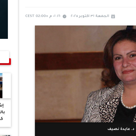
الجمعة ٣١ اكتوبر ٢٠٢٥
١٦: ٠١ م +02:00 CEST
إش
با
كي
بمن
د. عايدة نصيف
الم