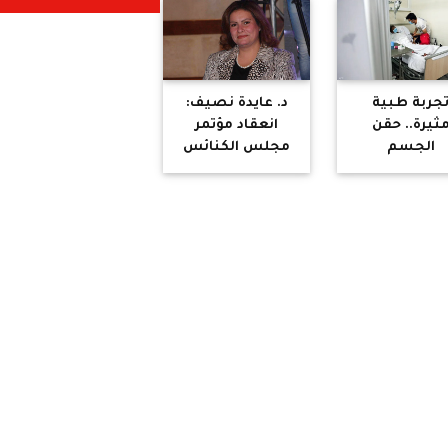
الكبير"
جربة طبية
د. عايدة نصيف:
ثيرة.. حقن
انعقاد مؤتمر
الجسم
مجلس الكنائس
روسات يشفيه
العالمي برعاية
بكتيريا خطيرة
البابا تواضروس
يمثل محطة
تاريخية مهمة
تبرهن على مكانة
مصر كأرض
للتقارب الروحي
والحضاري