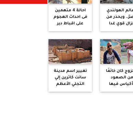
الم الهولندي
احالة 4 متهمين
رّ.. ويحذر من
فى احداث الهجوم
لزال قوي غدا
على اقباط دير
الانبا صموئيل
للمفتى لإعدامهم
واالنطق بالحكم 8
مايو
زوج كان خائفًا
تغيير اسم مدينة
ن الصعود
سانت كاترين إلي
أكياس فيها
التجلي الأعظم
م ودواجن» ..
جريمة أفظع من
صيل جديدة في
جريمة تحويل
قضية كلب
كنيسة آيا صوفيا
مذيعة أميرة
لمسجد
شنب