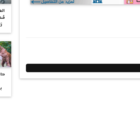
الع
مُص
ز
«ال
م
ب
لحو
تفا
ال