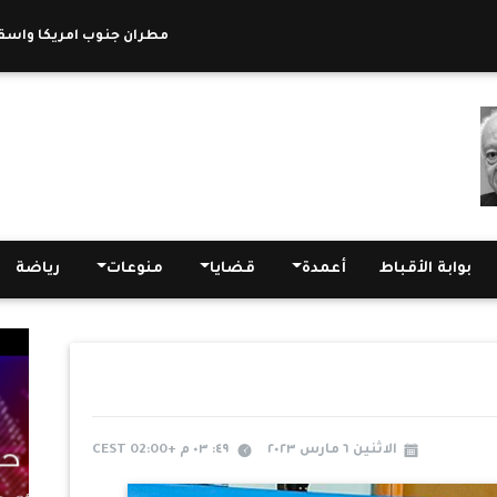
مطران جنوب امريكا واسقف رو
بوابة الأقباط
أعمدة
قضايا
منوعات
رياضة
الاثنين ٦ مارس ٢٠٢٣
٤٩: ٠٣ م +02:00 CEST