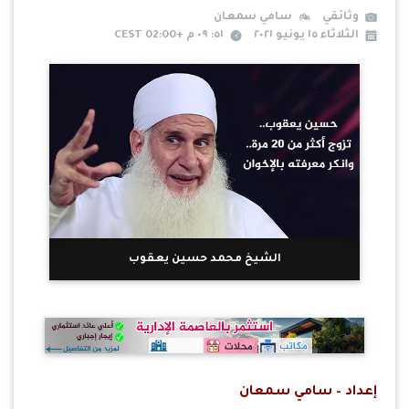
وثائقي
سامي سمعان
الثلاثاء ١٥ يونيو ٢٠٢١
٥١: ٠٩ م +02:00 CEST
الشيخ محمد حسين يعقوب
إعداد – سامي سمعان