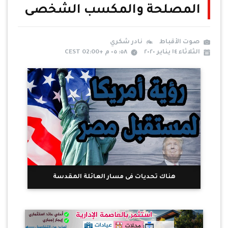
المصلحة والمكسب الشخصى
صوت الأقباط
نادر شكري
الثلاثاء ١٤ يناير ٢٠٢٠
٥٨: ٠٥ م +02:00 CEST
هناك تحديات فى مسار العائلة المقدسة