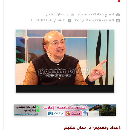
اصنع حياتك بنفسك
د. حنان فهيم
السبت ٢٨ ديسمبر ٢٠١٩
١٦: ٠٥ م +02:00 CEST
إعداد وتقديم- د. حنان فهيم