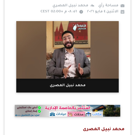
مساحة رأي
محمد نبيل المصري
الاثنين ٤ مايو ٢٠٢٦
٥٦: ٠٨ م +02:00 CEST
محمد نبيل المصرى
محمد نبيل المصرى