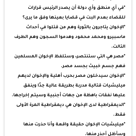
*في أي منطق وأي دولة أن يصدر الرئيس قرارات
للقضاء بعدم البت في قضايا بعينها وفق ما يرى؟
*الإخوان يتاجرون بالثورة وهم من قتلوا في أحداث
ماسبيرو ومحمد محمود وهدموا السجون وهم الطرف
التالت.
*مصر هي التي ستنتصر، وستلفظ الإخوان المسلمين
فهم جسم خبيث بجسد مصر.
*الإخوان سيدخلون مصر بحرب أهلية والإخوان لديهم
ميليشيات قتالية مدربة بطريقة عالية جدًا وينفق
عليها نفقات باهظة من جهات أجنبية وسيتم إخراجها.
*الديمقراطية لدى الإخوان هي ديمقراطية المرة الأولى
فقط.
*ميليشيات الإخوان حقيقة واقعة وأنا حذرت منها
وسأظل أحذر منها.