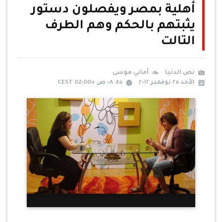
أهلية بمصر ويفصلون دستور
يثبتهم بالحكم وهم الطرف
التالت
نص الدنيا
أماني موسى
الأحد ٢٥ نوفمبر ٢٠١٢
٤٥: ٠٨ ص +02:00 CEST