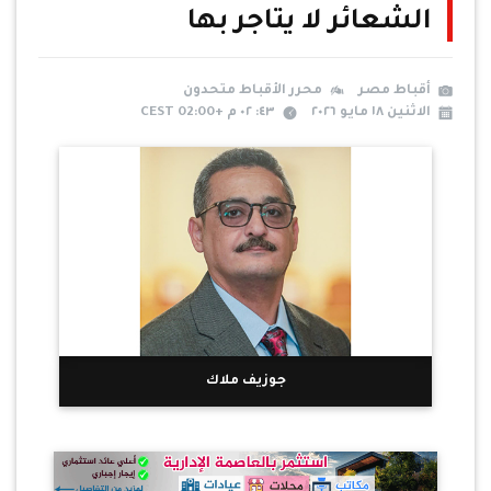
الشعائر لا يتاجر بها
أقباط مصر
محرر الأقباط متحدون
الاثنين ١٨ مايو ٢٠٢٦
٤٣: ٠٢ م +02:00 CEST
جوزيف ملاك