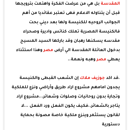
المقدسة
بل هي من عرضت الفكرة واهتمت بترويجها
قبل أن يتناوله الاعلام فهى تعتبر عقائديا من أهم
الجوانب الروحيه للكنيسة ولها بعد ديني بحت
فالكنيسة المصرية تملك كنائس واديرة وصحراء
مقدسه يسكنها رهبان وقد باركها السيد المسيح
بدخول العائلة المقدسة الي أرض
مصر
وهذا استثناء
يعطي
مصر
وهبه ونعمة..
.قد اكد
جوزيف ملاك
إن الشعب القبطى والكنيسة
يجدون امامهم مشروع اراد طريق وأراضي ونزع للملكية
وتجارة بدون روحانيات وصلوات وشعائر...مشروع اراد
يتاجر بالشعائر..فكيف يكون الفعل ورد الفعل ...لا
لقانون يستثمر وينزع ملكية خاصة مصونة بحماية
دستورية