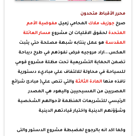
محرر الأقباط متحدون
صرح
جوزيف ملاك
المحامي زميل
مفوضية الأمم
المتحدة
لحقوق الاقليات ان مشروع
مسار العائلة
المقدسة
هو عمل ينتابه شبهة مصلحة حتي يثبت
العكس...اراد مروجيه فرض نفوذهم في طرح ديباحة
تضمن الحماية التشريعية تحت مظلة مشروع قومي
للسياحة في محاولة للالتفاف علي مباديء دستورية
نافذه منها
المادة الثالثة
والتي تنص علي( مبادئ شرائع
المصريين من المسيحيين واليهود هي المصدر
الرئيسي للتشريعات المنظمة لأحوالهم الشخصية
وشؤؤنهم الدينية واختيار قيادتهم الدينية
وكما اكد انه بالرجوع لمضبطة مشروع الدستور والتى