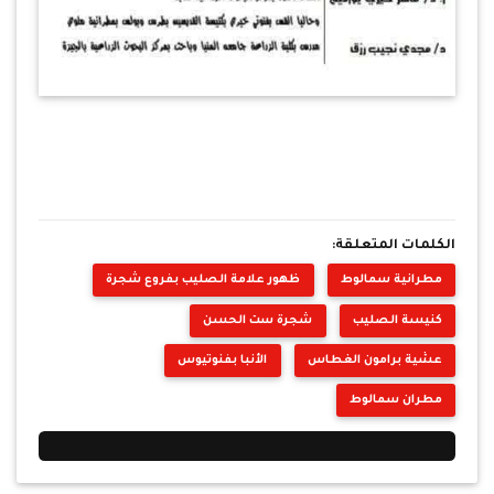
الكلمات المتعلقة:
مطرانية سمالوط
ظهور علامة الصليب بفروع شجرة
كنيسة الصليب
شجرة ست الحسن
عشية برامون الغطاس
الأنبا بفنوتيوس
مطران سمالوط