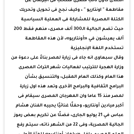
الكندى كأول نائب مصرى منتخب فى البرلمان عن
مقاطعة " اونتاريو " ، وكيف نجح فى تحويل وتحريك
الكتلة المصرية للمشاركة فى العملية السياسية
حيث تضم الجالية الـ300 ألف مصرى، منهم فقط 200
ألف يعيشون في «أونتاريو»، لأن هذه المقاطعة
تستخدم اللغة الإنجليزية
وقال سبعاوى انه جاء فى زيارة لمصر بناءً على دعوة من
وزارة الهجرة للترتيب لفعاليات شهر التراث المصرى
هذا العام وكذلك العام المقبل، والتنسيق بشأن
البرامج الثقافية والبرامج الأخرى وتعد هذه اول زيارة
لمصر منذ 15 عاما وان المهرجان المصرى سيقام فى
أكبر ميادين أونتاريو، وحفلًا غنائيًا يحييه الفنان هشام
عباس في 21 يوليو الجارى، فضلًا عن تكريم بعض رموز
الجالية المصرية، وفى 22 من الشهر ذاته، سيتم رفع