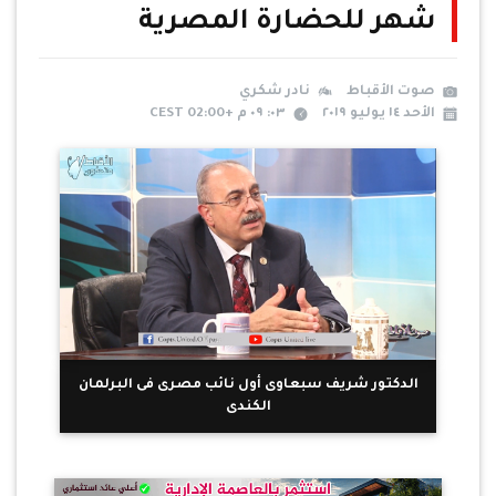
شهر للحضارة المصرية
صوت الأقباط
نادر شكري
الأحد ١٤ يوليو ٢٠١٩
٠٣: ٠٩ م +02:00 CEST
الدكتور شريف سبعاوى أول نائب مصرى فى البرلمان
الكندى