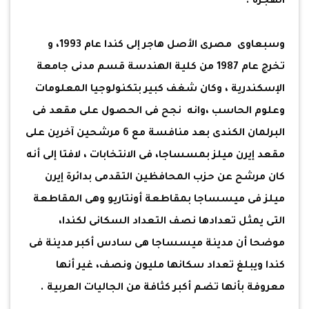
الهجرة .
وسبعاوى مصرى الأصل هاجر إلى كندا عام 1993، و
تخرج عام 1987 من كلية الهندسة قسم مدنى جامعة
الإسكندرية ، وكان شغف كبير بتكنولوجيا المعلومات
وعلوم الحاسب ،وانه نجح فى الحصول على مقعد فى
البرلمان الكندى بعد منافسة مع 6 مرشحين آخرين على
مقعد إيرن ميلز بمسساجا، فى الانتخابات ، لافتا إلى أنه
كان مرشح عن حزب المحافظين التقدمى بدائرة إيرن
ميلز فى ميسساجا بمقاطعة أونتاريو وهى المقاطعة
التى يمثل تعدادها نصف التعداد السكانى لكندا،
موضحا أن مدينة ميسساجا هى سادس أكبر مدينة فى
كندا ويبلغ تعداد سكانها مليون ونصف، غير أنها
معروفة بأنها تضم أكبر كثافة من الجاليات العربية .