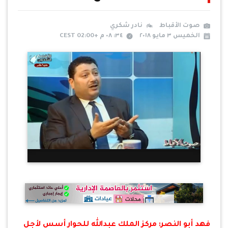
صوت الأقباط
نادر شكري
الخميس ٣ مايو ٢٠١٨
٣٤: ٠٨ م +02:00 CEST
فهد أبو النصر: مركز الملك عبدالله للحوار أسس لأجل