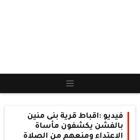
فيديو :اقباط قرية بنى منين
بالفشن يكشفون مأساة
الاعتداء ومنعهم من الصلاة