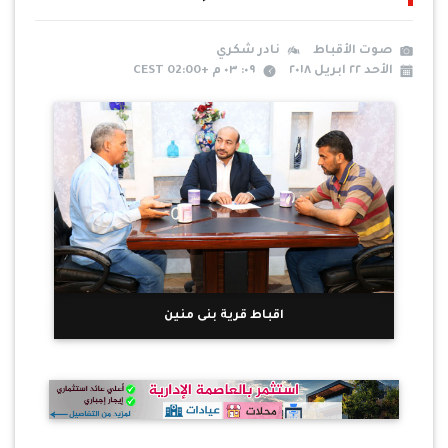
صوت الأقباط
نادر شكري
الأحد ٢٢ ابريل ٢٠١٨
٠٩: ٠٣ م +02:00 CEST
اقباط قرية بنى منين