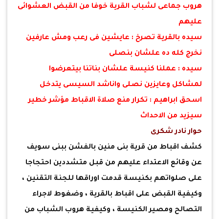
هروب جماعى لشباب القرية خوفا من القبض العشوائى
عليهم
سيده بالقرية تصرخ : عايشين فى رعب ومش عارفين
نخرج كله ده علشان بنصلى
سيده : عملنا كنيسة علشان بناتنا بيتعرضوا
لمشاكل وعايزين نصلى واناشد السيسى يتدخل
اسحق ابراهيم : تكرار منع صلاة الاقباط مؤشر خطير
سيزيد من الاحداث
حوار نادر شكرى
كشف اقباط من قرية بنى منين بالفشن ببنى سويف
عن وقائع الاعتداء عليهم من قبل متشددين احتجاجا
على صلواتهم بكنيسة قدمت اوراقها للجنة التقنين ،
وكيفية القبض على اقباط بالقرية ، وضغوط لاجراء
التصالح ومصير الكنيسة ، وكيفية هروب الشباب من