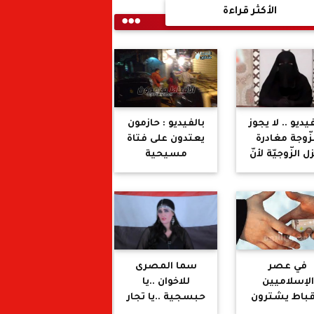
الأكثر قراءة
يديو .. لا يجوز
بالفيديو : حازمون
زّوجة مغادرة
يعتدون على فتاة
 الزّوجيّة لأنّ
مسيحية
جها قد يحتاج
ويحتجزونها
لنكاحها
والأهالي يحررونها
في عصر
سما المصرى
الإسلاميين
للاخوان ..يا
قباط يشترون
حبسجية ..يا تجار
أبنائهم
الدين