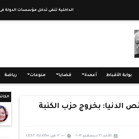
الداخلية تنفى تدخل مؤسسات الدولة فى عمله
بوابة الأقباط
أعمدة
قضايا
منوعات
رياضة
الكات
ص الدنيا: بخروج حزب الكنبة
الأحد ١٦ ديسمبر ٢٠١٢
٠٠: ١٢ ص +02:00 CEST