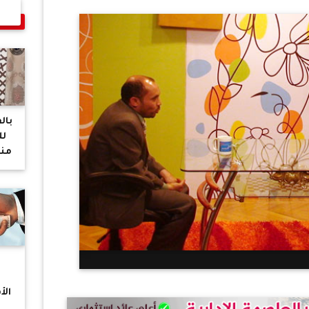
بالف
لل
منزل
زو
الأ