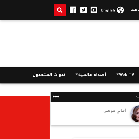
ا ومنعها ضبط أحد المشايخ
|
وزير التنمية المحلية السابق: إقرار الدستور
English
Web TV
أصداء عالمية
ندوات المتحدون
ب
أماني موسى