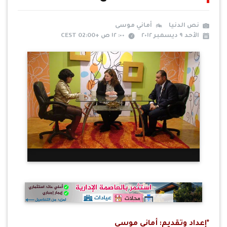
نص الدنيا
أماني موسى
الأحد ٩ ديسمبر ٢٠١٢
٠٠: ١٢ ص +02:00 CEST
*إعداد وتقديم: أماني موسى