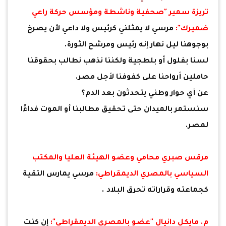
تريزة سمير "صحفية وناشطة ومؤسس حركة راعي
ضميرك":
مرسي لا يمثلني كرئيس ولا داعي لأن يصرخ
بوجوهنا ليل نهار إنه رئيس ومرشح الثورة.
لسنا بفلول أو بلطجية ولكننا نذهب نطالب بحقوقنا
حاملين أرواحنا على كفوفنا لأجل مصر.
عن أي حوار وطني يتحدثون بعد الدم؟
سنستمر بالميدان حتى تحقيق مطالبنا أو الموت فداءًا
لمصر.
مرقس صبري محامي وعضو الهيئة العليا والمكتب
السياسي بالمصري الديمقراطي:
مرسي يمارس التقية
كجماعته وقراراته تحرق البلاد .
م. مايكل دانيال "عضو بالمصري الديمقراطي":
إن كنت