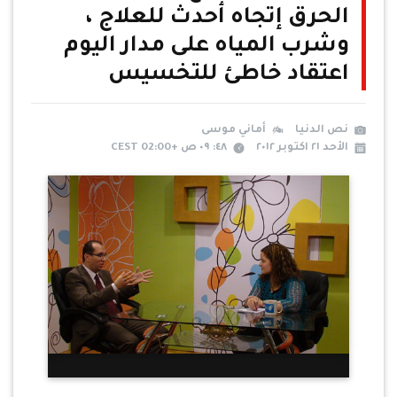
الحرق إتجاه أحدث للعلاج ،
وشرب المياه على مدار اليوم
اعتقاد خاطئ للتخسيس
نص الدنيا
أماني موسى
الأحد ٢١ اكتوبر ٢٠١٢
٤٨: ٠٩ ص +02:00 CEST