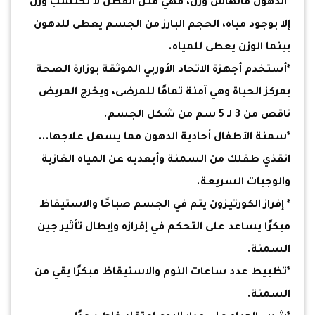
*الدهون مالهاش وزن، فهي مثل القطن لا تكتسب وزن
إلا بوجود مياه، الحجم البارز من الجسم يعطى للدهون
بينما الوزن يعطى للمياه.
*أستخدم أجهزة الاتحاد الأوربي الموثقة بوزارة الصحة
بمركز الحياة وهي آمنة تمامًا للمرضى، ويخرج المريض
ناقص من 3 لـ 5 سم من شكل الجسم.
*سمنة الأطفال أحادية الدهون مما يسهل علاجها...
انقذي طفلك من السمنة وأبعديه عن المياه الغازية
والوجبات السريعة.
* إفراز الكورتيزون يتم في الجسم صباحًا والاستيقاظ
مبكرًا يساعد على التحكم في إفرازه وإبطال تأثير جين
السمنة.
*تظبيط عدد ساعات النوم والاستيقاظ مبكرًا يقي من
السمنة.