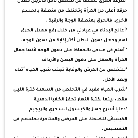
*سرعة الحرق تختلف من شخص لآخر، فالرجل معدل
حرقه أعلى من المرأة وتختلف من منطقة بالجسم
لأخرى، فالحرق بمنطقة الوجة والرقبة .
*أعالج البدناء في عيادتي من خلال رفع معدل الحرق
لهم وجعل دهون البطن أكثر إذابة من دهون الوجه.
* أهتم في علاجي بالحفاظ على دهون الوجه لأنها جمال
المرأة والعمل على دهون البطن والأرداف.
*للتخلص من الكرش والوقاية تجنب شرب المياه أثناء
وبعد الأكل.
*شرب المياه مفيد في التخلص من السمنة فترة الليل
فقط، بينما بفترة النهار تحفز الخلايا الدهنية.
*دعايا أسرع جهاز والكبسول السحري والريجيم
الكيميائي للضحك على المرضى والمتاجرة بحلمهم في
التخسيس.