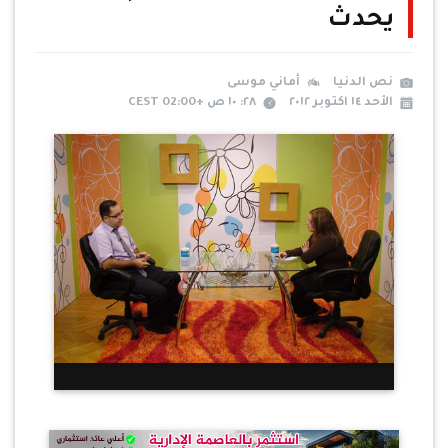
يحدث
نص الدنيا
أماني موسى
الأحد ١٤ اكتوبر ٢٠١٢
٢٨: ١٠ ص +02:00 CEST