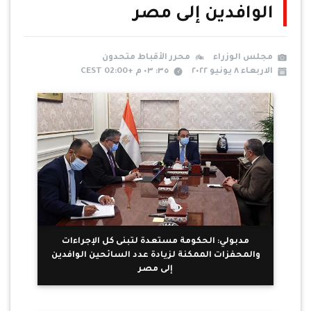
الوافدين إلى مصر
مجلس الوزراء
محرر الأقباط متحدون
الاربعاء ٨ يونيو ٢٠٢٢
٣٥: ٠٣ م +02:00 CEST
مدبولي: الحكومة مستعدة لتبنى كل الإجراءات
والمحفزات الممكنة لزيادة عدد السائحين الوافدين
إلى مصر