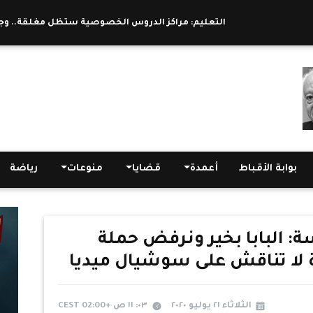
التعليم: مراكز الدروس الخصوصية ستظل مغلقة.. وجودها يضر بالعم
بوابة الأقباط
أعمدة
قضايا
منوعات
رياضة
: البابا بخير ونرفض حملة
 لا تناقش على سوشيال ميديا
الثلاثاء ٢١ يوليو ٢٠٢٠
٠٣: ١١ ص +02:00 CEST