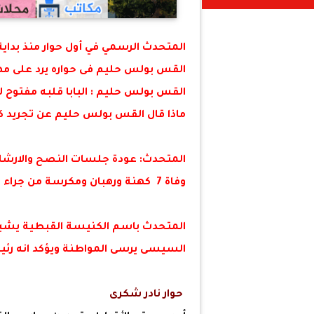
المتحدث الرسمي في أول حوار منذ بداي
القس بولس حليم فى حواره يرد على مه
القس بولس حليم : البابا قلبه مفتوح 
ماذا قال القس بولس حليم عن تجريد كا
المتحدث: عودة جلسات النصح والارشاد ا
وفاة 7 كهنة ورهبان ومكرسة من جراء كورونا ..وفتح الكنائس سيحدد فى اغسطس
المتحدث باسم الكنيسة القبطية يشيد 
السيسى يرسى المواطنة ويؤكد انه رئي
حوار نادر شكرى