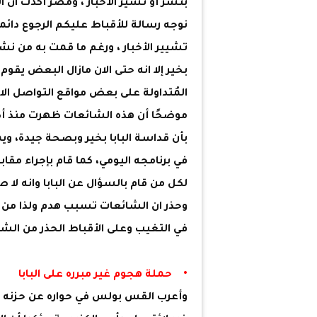
بنشر أو تشير الأخبار ، ومصر أكدت ان 
نوجه رسالة للأقباط عليكم الرجوع دا
تشيير الأخبار ، ورغم ما قمت به من نش
بخير إلا انه حتى الان مازال البعض يقو
المُتداولة على بعض مواقع التواصل الا
موضحًا أن هذه الشائعات ظهرت منذ أكث
بأن قداسة البابا بخير وبصحة جيدة، ويم
في برنامجه اليومي، كما قام بإجراء مقا
لكل من قام بالسؤال عن البابا وانه لا 
وحذر ان الشائعات تسبب هدم ولذا من
في التغيب وعلى الأقباط الحذر من الشا
• حملة هجوم غير مبرره على البابا
وأعرب القس بولس في حواره عن حزنه 