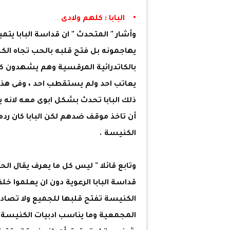
• البابا : كلهم ولادى
وأشار " المتحدث " ان قداسة البابا يتمي
يهاجمونه بل فتح قلبه بالحب تجاه ال
بالكاتدرائية المرقسية وهم يشهدون كيف
يعاتب احد ولم يستقطب احد ، وفى هذا 
ذلك البابا تحدث بشكل ابوى معه لانه 
أن تاخذ موقف ضدهم لكن البابا كان رده 
الكنيسة .
وتابع قائلا " ليس كل ما يعرف يقال ال
قداسة البابا الرعوية دون ان يعلموا خ
الكنيسة تفتح قلبها للجميع ولا تصادر 
المجمعية وما يناسب ادبيات الكنيسة ف