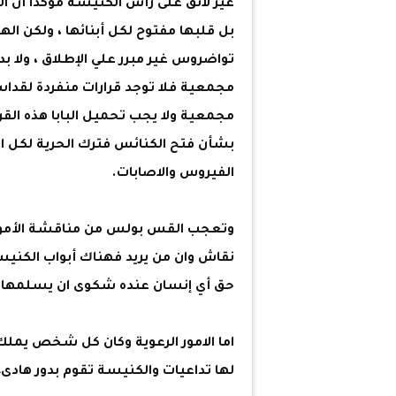
غير لائق على رأس الكنيسة مؤكدا أن ال
بل قلبها مفتوح لكل أبنائها ، ولكن ال
تواضروس غير مبرر علي الإطلاق ، ولا ب
مجمعية فلا توجد قرارات منفردة لقداس
مجمعية ولا يجب تحميل البابا هذه القرا
بشأن فتح الكنائس فترك الحرية لكل ا
الفيروس والاصابات.
وتعجب القس بولس من مناقشة الأمور 
نقاش وان من يريد فهناك أبواب الكنيس
حق أي إنسان عنده شكوى ان يسلمها ل
اما الامور الرعوية وكان كل شخص يملك 
لها تداعيات والكنيسة تقوم بدور هادى