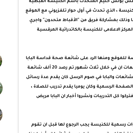
القس بولس حليم المتحدث باسم الكنيسة القبطية
كنيسة ، الذي تحدث في أول حوار تلفزيوني مع الموقع
وذلك بمشاركة فريق من "الأقباط متحدون" واجري
مركز الاعلامى للكنيسة بالكاتدرائية المرقسية
للموقع ومنها الرد على شائعة صحة قداسة البابا
تواضروس حيث قال انه بالنسبة للشائعات ان في خلال ثلاث شهور تم رصد 20 ألف شائعة
ئعات والبابا في صوم الرسل كان يقدم عدة رسائل
فحة الرسمية وكان يوميا يقدم تدريب للصلاة ،
تركوا كل التدريبات ونشروا أخبار ان البابا مريض
وات رسمية للكنيسة يجب الرجوع لها قبل ان تقوم