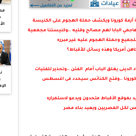
مطر
ف
ة أزمة كورونا ويكشف حملة الهجوم على الكنيسة
الأ
اجمي البابا لهم مصالح وقتيه ..وكنيستنا مجمعية
يك
عو
للجميع وحملة الهجوم عليه غير مبرره
هن أمريكا وهذه رسائل للأقباط؟
لدينى يغلق الباب أمام الفتن ..وتحذير للفتيات
ن
ر
الإ
"م
بموقع الأقباط متحدون ويدعو لاستمراره
ص
س لكل المصريين ويعيد بناء مصر