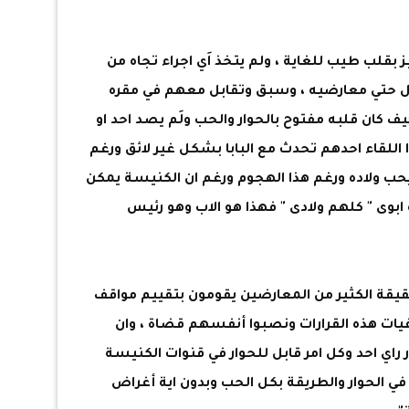
ز بقلب طيب للغاية ، ولم يتخذ اَي اجراء تجاه من
كل حتي معارضيه ، وسبق وتقابل معهم في مقره
 كان قلبه مفتوح بالحوار والحب ولَم يصد احد او
اللقاء احدهم تحدث مع البابا بشكل غير لائق ورغم
يحب ولاده ورغم هذا الهجوم ورغم ان الكنيسة يمكن
ابوى " كلهم ولادى " فهذا هو الاب وهو رئيس
حقيقة الكثير من المعارضين يقومون بتقييم مواقف
لفيات هذه القرارات ونصبوا أنفسهم قضاة ، وان
راي احد وكل امر قابل للحوار في قنوات الكنيسة
ي الحوار والطريقة بكل الحب وبدون اية أغراض