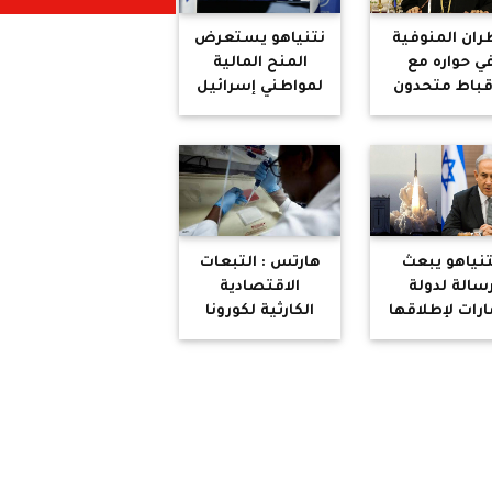
ان المنوفية
نتنياهو يستعرض
ي حواره مع
المنح المالية
قباط متحدون
لمواطني إسرائيل
شف كواليس
للتخفيف من
دة رانيا عبد
تبعات كورونا
المسيح
تنياهو يبعث
هارتس : التبعات
سالة لدولة
الاقتصادية
مارات لإطلاقها
الكارثية لكورونا
سبار الأمل"
زعزعت إحساس
وب المريخ
الإسرائيليين
بالأمن والرفاهية