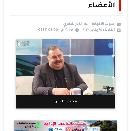
الأعضاء
صوت الأقباط
نادر شكري
الثلاثاء ١٤ يناير ٢٠٢٠
٠٨: ٠٦ م +02:00 CEST
مجدى فلتس