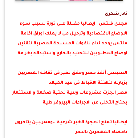
نادر شكرى
مجدى فلتس : ايطاليا مقبلة على ثورة بسبب سوء
الاوضاع الاقتصادية وترحيل من لا يملك ا
وراق اقامة
فلتس يوجه نداء للقوات المسلحة المصرية لتقنين
اوضاع المطلوبين للتجنيد بالخارج واستبداله بغرامة
السيسى أنقذ مصر وحقق تغير فى ثقافة المصريين
بزيارته لتهنئة الاقباط فى عيد الميلاد
مصر انجزت مشروعات وبنية تحتية ضخمة والاستثمار
يحتاج التخلى عن الاجراءات البيروقراطية
ايطاليا تمنع الهجرة الغير شرعية ..ومهرببين يتاجرون
باعضاء المهجرين بالبحر