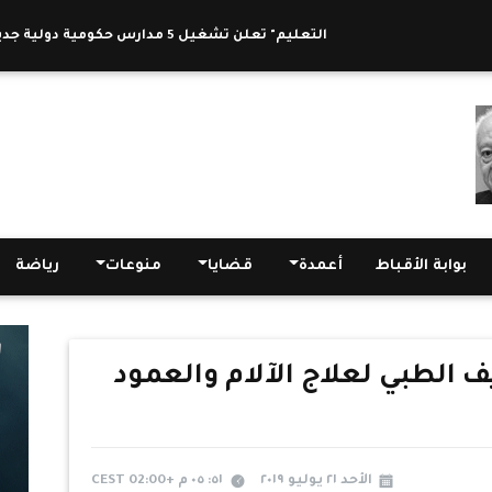
بنظام الـ(IG).. "التعليم" تعلن تشغيل 5 مدارس حكومية دولية جديدة
|
بوابة الأقباط
أعمدة
قضايا
منوعات
رياضة
ف الطبي لعلاج الآلام والعمود
الأحد ٢١ يوليو ٢٠١٩
٥١: ٠٥ م +02:00 CEST