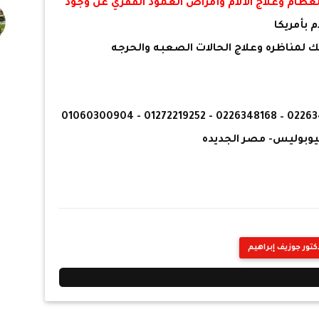
عظام وعلاج الألام وأمراض العمود الفقري عن وجود
م بأمريكا
كتور جوزيف إبراهيم