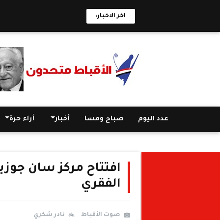
اخر الاخبار:
عدد اليوم
صباح ومسا
أخبار
أراء حرة
افتتاح مركز سان جوزي
الفقري
صوت الأقباط
نادر شكري