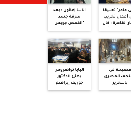
 عامر" تعليقا
الأنبا إغاثون : بعد
 أعمال تخريب
سرقة جسد
 القاهرة : كان
"القمص جرجس
 المفترض أن
إبراهيم" استقبل
ذر الجزائر عما
أبناءه رسالة
حدثه الغجر
تهديد
بالمطار
ضيحة فى
البابا تواضروس
تحف المصرى
يهنئ الدكتور
بالتحرير
جوزيف إبراهيم
بافتتاح مركز سان
جوزيف للعظام
وعلاج الآلام
والعمود الفقري