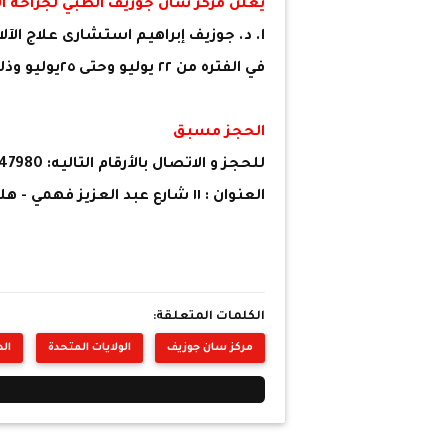
يعلن مركز سان جوزيف الطبي لجراحه ال
ا. د. جوزيف إبراهيم استشارى علاج الآلا
في الفتره من ٢٢ يوليو وحتى ٢٥يوليو وذلك لمناظره وعلاج الحالات الصعبه والحرجه
الحجز مسبق
للحجز و الاتصال بالأرقام التاليه: 0226347980 – 0226348168 - 01272219252 - 01060300904
العنوان : ١١ شارع عبد العزيز فهمي - هليوبوليس- مصر الجديده
الكلمات المتعلقة:
مركز سان جوزيف
الولايات المتحدة
الد