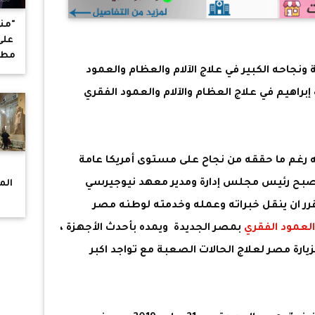
"منى
على
مطار
 ونجاحه الكبير في علاج الآلام والعظام والعمود
من
تعت
إبراهيم في علاج العظام والآلام والعمود الفقري
أ
 رغم ما حققه من نجاح على مستوى أمريكا عامة
ف
أصبح رئيس مجلس إدارة ومدير معهد نيوجيرسي
الم
وقرر ان ينقل خبراته وعمله وخدمته لوطنه مصر
لعمود الفقري
بمصر الجديدة ويمده بأحدث الأجهزة ،
رة مصر لعلاج الحالات الصعبة مع تواجد اكبر