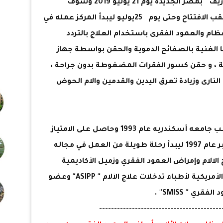
حيث تم افتتاح المركز الطبي " سان جوزيف " بمصر الجديدة يوم 21 يوليو 2019 وسوف
يستقبل الدكتور جوزيف علاج الحالات عقب الافتتاح وحتى يوم 25يوليو ليبدأ المركز عمله في
ظام والعمود الفقرى باستخدام العلاج بالتردد
زما الغنية بالصفائح الدموية والحقن بواسطة جهاز
 ، و حقن كسور الفقرات المضغوطة بدون جراحة ،
لنارى وزيادة تعرق اليدين والقدمين والام الحوض
والدكتور جوزيف إبراهيم خريج كليه الطب جامعه أسكندريه عام 1993 وحاصل على الامتياز
وقام بمعادلة ثم سافر لأمريكا 15 نوفمبر عام 1997 ليبدأ رحلة طويلة من العمل في مجاله
الآلام وإمراض العمود الفقري وزميل الأكاديمية
لعلاج الآلام " AAPM"" وعضو الجمعية الأمريكية لأطباء تدخلات علاج الآلام " ASIPP" وعضو
ي " SMISS" .
----------------------------------- -----