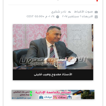
صوت الأقباط
نادر شكري
الاربعاء ٦ سبتمبر ٢٠١٧
٢٤: ٠١ م +02:00 CEST
الأستاذ ممدوح وهيب قلينى