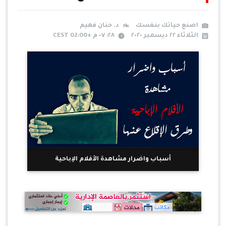
اصنع حياتك بنفسك
د. حنان فهيم
الثلاثاء ٢٢ ديسمبر ٢٠٢٠
٢٨: ٠٧ م +02:00 CEST
أسباب واضرار مشاهدة الأفلام الإباحية