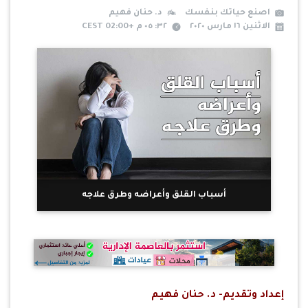
اصنع حياتك بنفسك
د. حنان فهيم
الاثنين ١٦ مارس ٢٠٢٠
٣٢: ٠٥ م +02:00 CEST
أسباب القلق وأعراضه وطرق علاجه
إعداد وتقديم- د. حنان فهيم