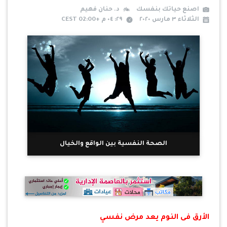
اصنع حياتك بنفسك
د. حنان فهيم
الثلاثاء ٣ مارس ٢٠٢٠
٢٩: ٠٤ م +02:00 CEST
الصحة النفسية بين الواقع والخيال
الأرق فى النوم يعد مرض نفسي