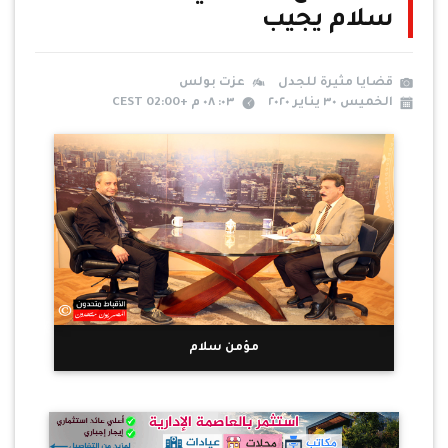
سلام يجيب
قضايا مثيرة للجدل
عزت بولس
الخميس ٣٠ يناير ٢٠٢٠
٠٣: ٠٨ م +02:00 CEST
مؤمن سلام