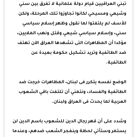
تبني العراقيين قيام دولة علمانية لا تفرق بين سني
وشيعي ومسيحي لكانوا تجاوزوا تلك المرحلة، ولكن
للأسف لم يلتفتوا لما نقول وظهر إسلام سياسي
سني، وإسلام سياسي شيعي وقتل ونهب الملايين،
مؤكدا أن المظاهرات التى تشهدها العراق الآن تهتف
ضد الطائفية وتريد تشكيل حكومة بعيدة عن
الطائفية.
الوضع نفسه يتكرر فى لبنان، المظاهرات خرجت ضد
الطائفية والفساد، ونتمني أن تلتفت باقي الشعوب
العربية لما يحدث فى العراق ولبنان.
وشدد على أن قهر رجال الدين للشعوب باسم الدين لن
يستمر وستأتي لحظة وينفجر الشعب ضدهم، وعندما