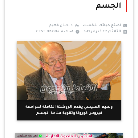
الجسم
اصنع حياتك بنفسك
د. حنان فهيم
الثلاثاء ٢٣ فبراير ٢٠٢١
٠٨: ٠٩ م +02:00 CEST
وسيم السيسي يقدم الروشتة الكاملة لمواجهة
فيروس كورونا وتقوية مناعة الجسم