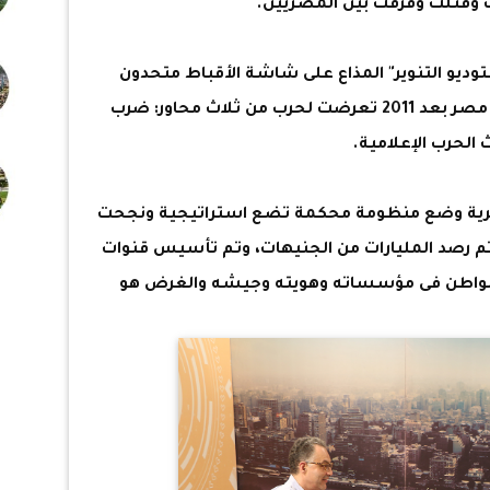
ت وقتلت وفرقت بين المصريين.
وديو التنوير" المذاع على شاشة الأقباط متحدون
ويعده ويقدمه الكاتب مدحت بشاي، أن مصر بعد 2011 تعرضت لحرب من ثلاث محاور: ضرب
 الحرب الإعلامية.
ى الدولة المصرية وضع منظومة محكمة تضع استراتيجية ونجحت
تم رصد المليارات من الجنيهات، وتم تأسيس قنوات
مواطن فى مؤسساته وهويته وجيشه والغرض هو