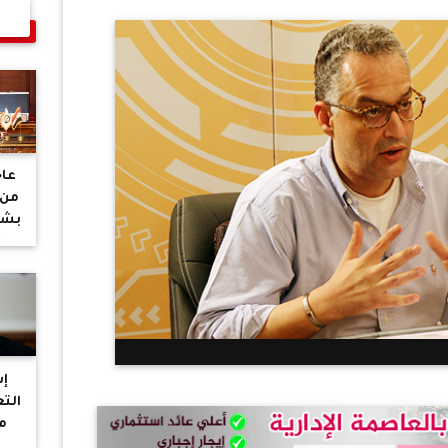
عاج
من 
بشأ
أ
إس
الت
م