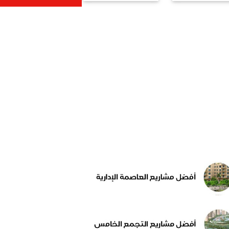
أظافر ‎حزب الله