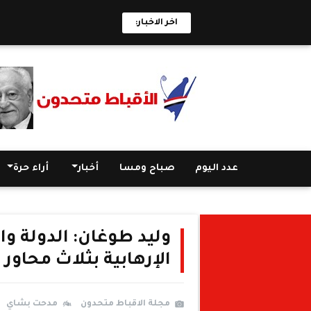
اخر الاخبار:
عدد اليوم
صباح ومسا
أخبار
أراء حرة
وليد طوغان: الدولة 
الإرهابية بثلاث محاور
مجلة الاقباط متحدون
مدحت بشاي