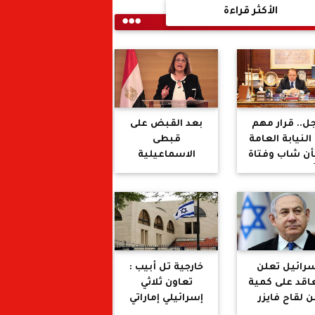
الأكثر قراءة
ل.. قرار مهم
بعد القبض على
النيابة العامة
قبطى
ن شاب وفتاة
الاسماعيلية
ساءا للدين
:نادية هنرى تتقدم
المسيحي
بطلب احاطة
والإسلامي
للتعامل بالكيل
بمكيالين فى
قضايا ازدراء
الاديان
رائيل تعلن
خارجية تل أبيب :
عاقد على كمية
تعاون ثلاثي
ن لقاح فايزر
إسرائيلي إماراتي
بحريني لتقليم