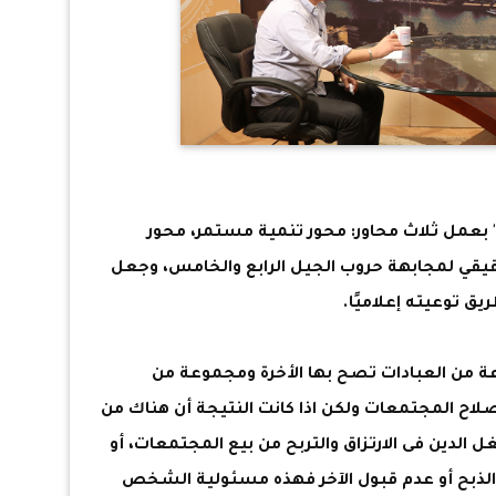
 الأخر، قامت "دولة 30 يونيو" بعمل ثلاث محاور: محور تنمية مستمر، محور
قيقي لمجابهة حروب الجيل الرابع والخامس، وجعل
ق توعيته إعلاميًا.
 من العبادات تصح بها الأخرة ومجموعة من
 لصلاح المجتمعات ولكن اذا كانت النتيجة أن هناك من
الدين فى الارتزاق والتربح من بيع المجتمعات، أو
 والذبح أو عدم قبول الآخر فهذه مسئولية الشخص