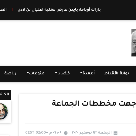
باراك أوباما: بايدن عارض عملية اغتيال بن لادن
|
العالم يسجل 628 ألف إصابة جديدة بفيروس كورونا
بوابة الأقباط
أعمدة
قضايا
منوعات
رياضة
الكات
واجهت مخططات الجماعة
الجمعة ١٣ نوفمبر ٢٠٢٠
٠٩: ٠٦ م +02:00 CEST