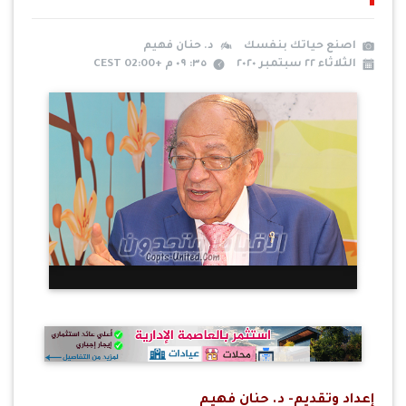
اصنع حياتك بنفسك
د. حنان فهيم
الثلاثاء ٢٢ سبتمبر ٢٠٢٠
٣٥: ٠٩ م +02:00 CEST
إعداد وتقديم- د. حنان فهيم