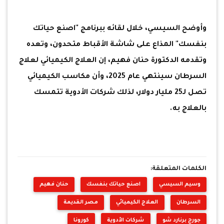
وأوضح السيسي، خلال لقائه ببرنامج "اصنع حياتك
بنفسك" المذاع على شاشة الأقباط متحدون، وتعده
وتقدمه الدكتورة حنان فهيم، إن العلاج الكيميائي لعلاج
السرطان سينتهي عام 2025، وأن مكاسب الكيميائي
تصل لـ25 مليار دولار، لذلك شركات الأدوية تتمسك
بالعلاج به.
الكلمات المتعلقة:
وسيم السيسي
اصنع حياتك بنفسك
حنان فهيم
السرطان
العلاج الكيميائي
مصر القديمة
جورج برنارد شو
شركات الأدوية
كورونا