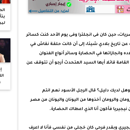
الط
يتأ
ليب
ات، حين كان فى انجلترا وفى يوم الأحد كنت كسائر
عن تاريخ بلادي شيئا، إلى أن كانت حلقة نقاش في
ده وانجازاتها في الحضارة وسائر أنواع الفنوان
لقامة قائلا أيها السيد المتحدث أرجو أن تتوقف عن
إ
ال
ع
إطل
وهل لديك دليل؟ قال الرجل الأسود نعم انتم
من
ن والرومان أخذوها من اليونان واليونان من مصر
 نيجيريا فأكون أنا الذي اعطاك الحضارة.
يري وبقدر فرحي كان خجلي من نفسي فأنا لا اعرف