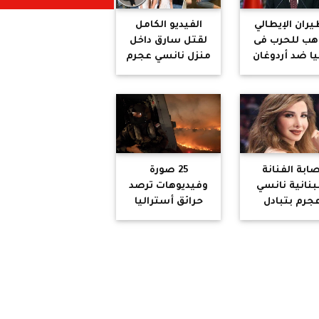
يران الإيطالي
الفيديو الكامل
هب للحرب فى
لقتل سارق داخل
يا ضد أردوغان
منزل نانسي عجرم
صابة الفنانة
25 صورة
لبنانية نانسي
وفيديوهات ترصد
جرم بتبادل
حرائق أستراليا
اق النار داخل
المروعة.. فقدان
زلها (صورة)
نصف مليار حيوان
وسيارة إطفاء
تفجرها الحرائق..
إخلاء السكان
والسلطات: فات
الأوان