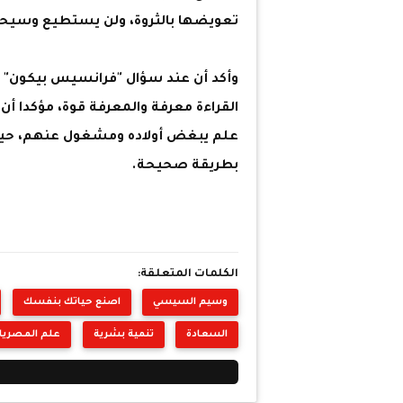
تعويضها بالثروة، ولن يستطيع وسيحا
وأكد أن عند سؤال "فرانسيس بيكون" كيف
القراءة معرفة والمعرفة قوة، مؤكدا أ
علم يبغض أولاده ومشغول عنهم، حيث ي
بطريقة صحيحة.
الكلمات المتعلقة:
وسيم السيسي
اصنع حياتك بنفسك
السعادة
تنمية بشرية
علم المصريا