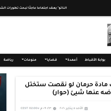
"الناتو" يعقد اجتماعا عاجلًا لبحث تطورات الشرق الأ
بوابة الأقباط
أعمدة
قضايا
منوعات
رياضة
مادة حرمان لو نقصت ستختل
ضه عنها شيئ (حوار)
الأحد ٥ يناير ٢٠٢٠
٢٣: ٠٩ م +02:00 CEST