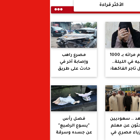
الأكثر قراءة
يقدم مراته بـ 1000
مصرع راهب
ه في الليلة..
وإصابة آخر في
 تاجر الفاكهة:
حادث على طريق
طمعت فى
مصر إسكندرية
سه.. وزوجته:
ارس معايا
نس قدام جوزي
د .. سعوديين
فصل رأس
ثون عن معلم
"يسوع الرضيع"
ياء مصري في
عن جسده وسرقة
الإسكندرية
وجهه في هجوم