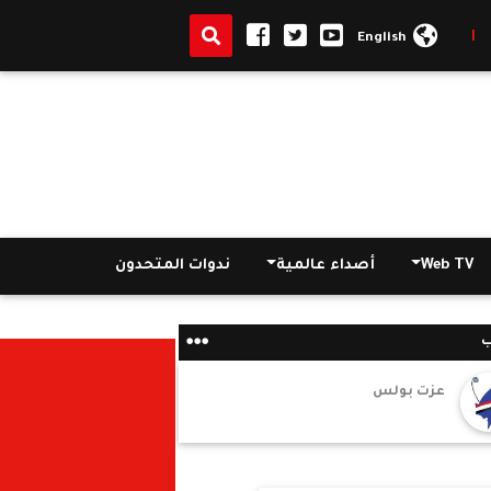
إسكندرية": لن نقيم سور خرساني على شاطئ الكورنيش
|
التعليم تؤكد: 
English
Web TV
أصداء عالمية
ندوات المتحدون
ب
عزت بولس