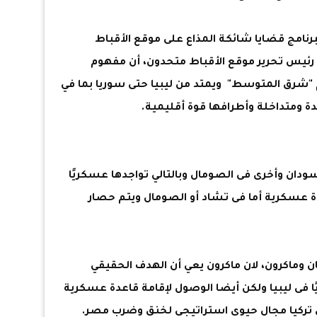
برنامج قضايا شائكة المذاع على موقع الأقباط
يس تحرير موقع الأقباط متحدون، أن مفهوم
"شرق المتوسط" ويمتد من ليبيا حتى سوريا بما في
ة ومتداخلة وأطرافها قوة أقليمية.
سودان وأخرى فى الصومال وبالتالي تواجدها عسكريًا
دة عسكرية أما فى تشاد أو الصومال ويتم حصار
 وماكرون، لان ماكرون يعي أن الهدف الحقيقي
ا فى ليبيا ولكن أيضا الوصول لإقامة قاعدة عسكرية
ي تركيا مجال حيوي استراتيجي لخنق وضرب مصر.