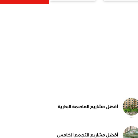
لتكريمه بعد 30
بإسكتلندا
ا من مغادرته
الرياض