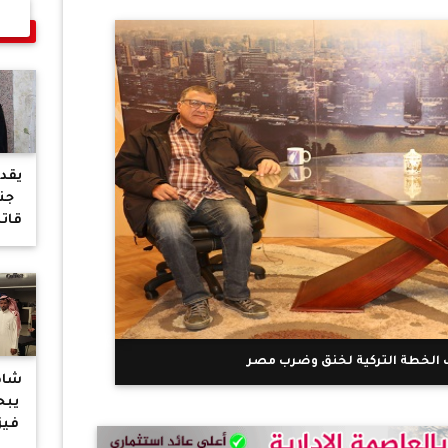
جني
قاتل
فلو
م
الج
الخطة التركية لخنق وضرب مصر
شاه
يبح
فيز