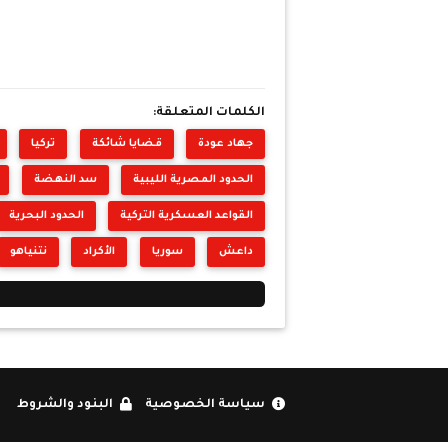
الكلمات المتعلقة:
جهاد عودة
قضايا شائكة
تركيا
الحدود المصرية الليبية
سد النهضة
القواعد العسكرية التركية
الحدود البحرية
داعش
سوريا
الأكراد
نتنياهو
سياسة الخصوصية
البنود والشروط