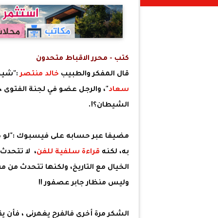
كتب - محرر الاقباط متحدون
قال المفكر والطبيب
خالد منتصر
:"شيخ 
سعاد
"، والرجل عضو في لجنة الفتوى ،
الشيطان؟!.
مضيفا عبر حسابه على فيسبوك :"لو كان ن
به، لكنه
قراءة سلفية للفن
، لا تتحدث 
الخيال مع التاريخ، ولكنها تتحدث من 
وليس منظار جابر عصفور !!
الشكر مرة أخرى فالفرح يغمرني ، فأن يق