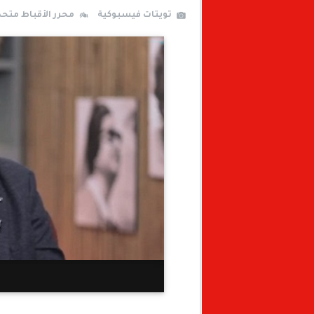
تويتات فيسبوكية
محرر الأقباط متح