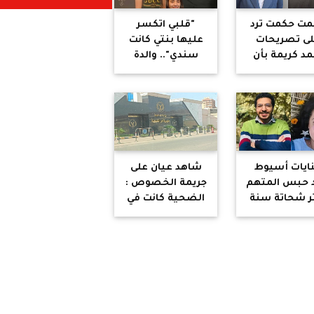
ت حكمت ترد
"قلبي اتكسر
ى تصريحات
عليها بنتي كانت
مد كريمة بأن
سندي".. والدة
نة ليست حكرا
ميرنا تكشف
ي المسلمين:
تفاصيل اللحظات
عد ما كفّرنا
الأخيرة قبل جريمة
عالم بالكامل
الخصوص
ايات أسيوط
شاهد عيان على
د حبس المتهم
جريمة الخصوص :
ر شحاتة سنة
الضحية كانت في
مع الشغل
وسط الشارع
وغرامة 200 ألف
مصابة وبتصرخ ..
يه في قضية
أنهى حياتها
هديد مارينا
عشان ما رضيتش
صموئيل
تتجوزه