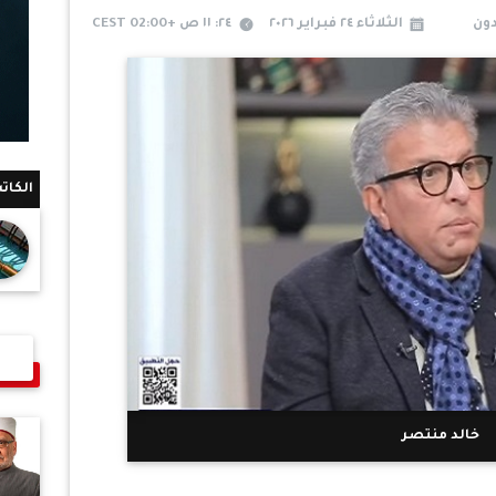
دون
الثلاثاء ٢٤ فبراير ٢٠٢٦
٢٤: ١١ ص +02:00 CEST
الكات
خالد منتصر