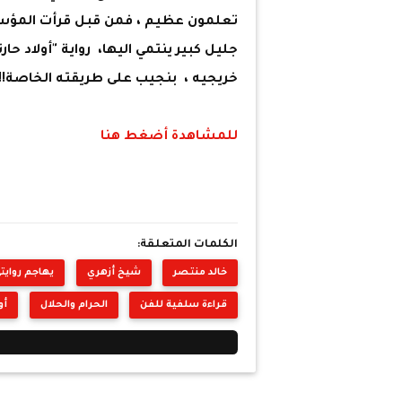
تعلمون عظيم ، فمن قبل قرأت المؤسس
جليل كبير ينتمي اليها، رواية "أولاد ح
خريجيه ، بنجيب على طريقته الخاصة!!.
للمشاهدة أضغط هنا
الكلمات المتعلقة:
خالد منتصر
شيخ أزهري
يهاجم روايت
قراءة سلفية للفن
الحرام والحلال
أو