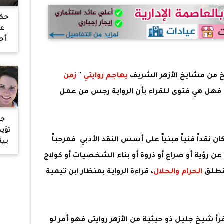
حكم
عل
أح
الج
عل
ب
من مشايخ الأزهر الشريف
يهاجم روايتي
"
زمن
ال
 فهل هي فتوى للقراء بأن الرواية رجس من عمل
جن
تؤي
قداً فنياً مبنياً على أسس النقد الأدبي فمرحباً
بيت
عن رؤية أو صراع أو ذروة أو بناء الشخصيات أو كولاج
منطلق
الحرام والحلال
، قراءة الرواية بمنظار ابن تيمية
جن
ت
رأ شيخ جليل ذو حيثية من الأزهر روايتي فهو أمر لو