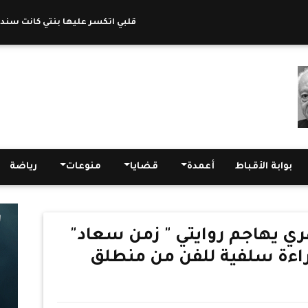
"قلبي اتكسر عليها بنتي كانت سندي".
بوابة الأقباط
أعمدة
قضايا
منوعات
رياضة
ري يهاجم روايتي " زمن سعاد"
قراءة سلفية للفن من منطلق