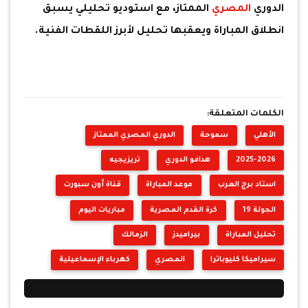
الدوري
المصري
الممتاز، مع استوديو تحليلي يسبق
انطلاق المباراة ويعقبها تحليل لأبرز اللقطات الفنية.
الكلمات المتعلقة:
الأهلي
سموحة
الدوري المصري الممتاز
2025-2026
هدافو الدوري
تريزيجيه
استاد برج العرب
موعد المباراة
قناة أون سبورت
الجولة 19
كرة القدم المصرية
مباريات اليوم
تحليل المباراة
بيراميدز
الزمالك
سيراميكا كليوباترا
المصري
كهرباء الإسماعيلية