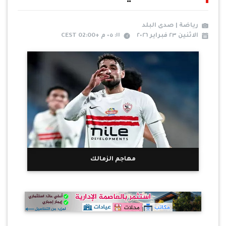
رياضة | صدى البلد
الاثنين ٢٣ فبراير ٢٠٢٦
١١: ٠٥ م +02:00 CEST
مهاجم الزمالك