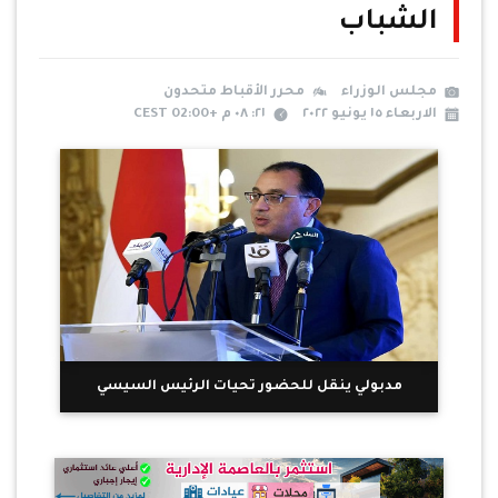
الشباب
مجلس الوزراء
محرر الأقباط متحدون
الاربعاء ١٥ يونيو ٢٠٢٢
٢١: ٠٨ م +02:00 CEST
مدبولي ينقل للحضور تحيات الرئيس السيسي