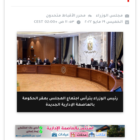
مجلس الوزراء
محرر الأقباط متحدون
الخميس ١٩ مايو ٢٠٢٢
٥٣: ١١ ص +02:00 CEST
رئيس الوزراء يترأس اجتماع المجلس بمقر الحكومة
بالعاصمة الإدارية الجديدة