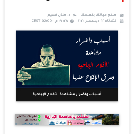
اصنع حياتك بنفسك
د. حنان فهيم
الثلاثاء ٢٢ ديسمبر ٢٠٢٠
٢٨: ٠٧ م +02:00 CEST
أسباب واضرار مشاهدة الأفلام الإباحية