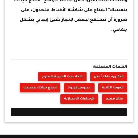
وشددت نهلة أمين، خلال لقائها ببرنامج "اصنع حياتك
بنفسك" المذاع على شاشة الأقباط متحدون، على
ضرورة أن نستمع لبعض لإنجاز شيئ إيجابي بشكل
جماعي.
الكلمات المتعلقة:
الدكتورة نهلة أمين
الاكاديمية العربية للعلوم
الموجة الثانية
فيروس كورونا
اصنع حياتك بنفسك
حنان فهيم
الإجراءات الاحترازية