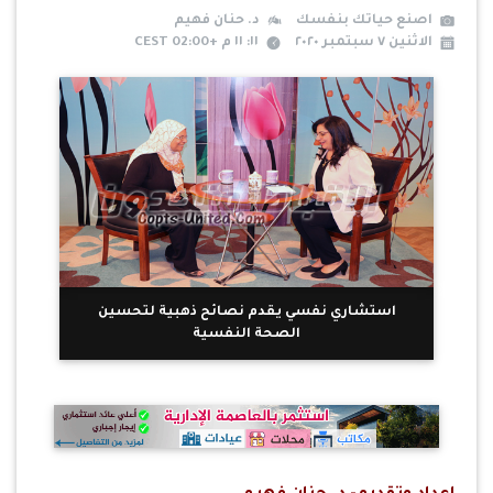
اصنع حياتك بنفسك
د. حنان فهيم
الاثنين ٧ سبتمبر ٢٠٢٠
١١: ١١ م +02:00 CEST
استشاري نفسي يقدم نصائح ذهبية لتحسين
الصحة النفسية