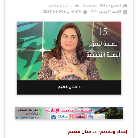
اصنع حياتك بنفسك
د. حنان فهيم
الأحد ١٢ يناير ٢٠٢٠
٣٩: ٠٨ م +02:00 CEST
د.حنان فهيم
إعداد وتقديم- د. حنان فهيم