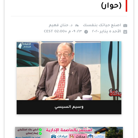
(حوار)
اصنع حياتك بنفسك
د. حنان فهيم
الأحد ٥ يناير ٢٠٢٠
٢٣: ٠٩ م +02:00 CEST
وسيم السيسي