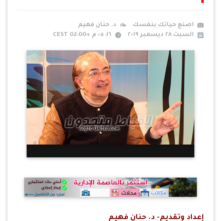
اصنع حياتك بنفسك
د. حنان فهيم
السبت ٢٨ ديسمبر ٢٠١٩
١٦: ٠٥ م +02:00 CEST
إعداد وتقديم- د. حنان فهيم