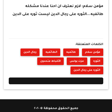
مؤمن سلام: لازم نعترف ان احنا عندنا مشكله
طائفيه...الثوره على رجال الدين ليست ثوره على الدين
الكلمات المتعلقة:
مؤمن سلام
طائفيه
الطائفيه
رجال الدين
الثوره
عزت بولس
الأقباط متحدون
الثوره على رجال الدين
جميع الحقوق محفوظة © ٢٠٢٠