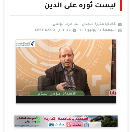
ليست ثوره على الدين
قضايا مثيرة للجدل
عزت بولس
الجمعة ٢٥ يونيو ٢٠٢١
٤٧: ٠٢ م +02:00 CEST