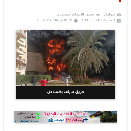
حوادث
محرر الأقباط متحدون
السبت ٣١ يناير ٢٠٢٦
٢٦: ١٢ م +02:00 CEST
حريق ماركت بالساحل